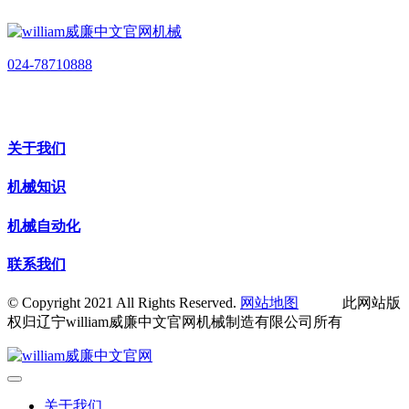
024-78710888
关于我们
机械知识
机械自动化
联系我们
© Copyright 2021 All Rights Reserved.
网站地图
此网站版
权归辽宁william威廉中文官网机械制造有限公司所有
关于我们