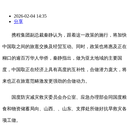
2026-02-04 14:35
分享
携程集团副总裁秦静认为，跟着这一政策的施行，将加快
中国取之间的旅逛交换及经贸互动。同时，政策也将惠及正在
糊口的逾百万华人华侨，秦静指出，做为亚太地域的主要国
度，中国取正在经济上具有高度的互补性，合做潜力庞大，将
来也正在旅逛范畴激发更强劲的合做动力。
国度防灾减灾救灾委员会办公室、应急办理部会同国度粮
食和物资储蓄局向、山西、、山东、支撑处所做好抗旱救灾各
项工做。