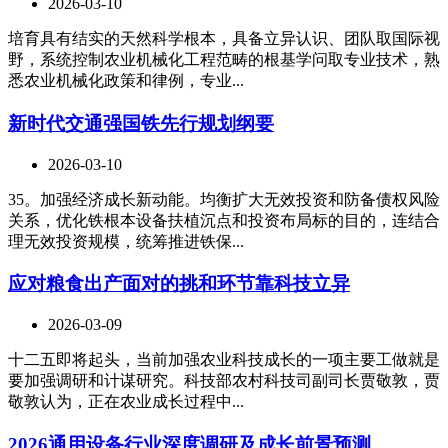
2026-03-10
培育具有结实的天然科学根本，具备立异认识、团队取国际视
野，系统控制农业机械化工程范畴的根基学问取专业技术，熟
悉农业机械化政策和律例，专业...
新时代交通强国铁先行规划纲要
2026-03-10
35。加强经济成长新动能。均衡扩大无效投资和防备债权风险
关系，优化铁根本设备扶植沉点和投资布局标的目的，连结合
理无效投资规模，统筹推进铁保...
应对粮食出产面对的挑和环节靠科技立异
2026-03-09
十二五即将起头，当前加强农业科技成长的一项主要工做就是
要加强调研和计谋研究。科技部农村科技司副司长贾敬敦，贾
敬敦认为，正在农业成长过程中...
2026通用设备行业深度调研及成长前景预测