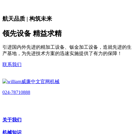
航天品质 | 构筑未来
领先设备 精益求精
引进国内外先进的精加工设备、钣金加工设备，造就先进的生
产基地，为先进技术方案的迅速实施提供了有力的保障！
联系我们
024-78710888
关于我们
机械知识