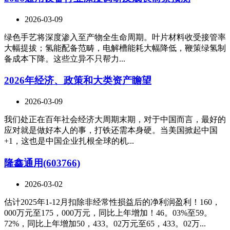
2026-03-09
绿色手艺将深度渗入至产物全生命周期。叶片材料收受接管率
大幅提拔；氢能配备范畴，电解槽能耗大幅降低，鞭策绿氢制
备成本下降。这些立异不只帮力...
2026年经济、政策和大类资产瞻望
2026-03-09
我们处正在百年社会经济大周期末期，对于中国而言，最好的
应对就是做好本人的事，打铁还需本身硬。当美国掀起中国
+1，这也是中国企业扎根全球的机...
隆鑫通用(603766)
2026-03-02
估计2025年1-12月扣除非经常性损益后的净利润盈利！160，
000万元至175，000万元，同比上年增加！46。03%至59。
72%，同比上年增加50，433。02万元至65，433。02万...