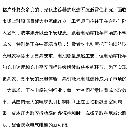
临户外复杂多变的，光伏逃踪器的毗连系统必需住多沉。面临
市场上琳琅满目标大电流毗连器，工程师们往往正在选型时陷
入迷惑，成本飙升以至平安现患。跟着电动摩托车市场的不竭
成长，特别是正在中高端市场，消费者对电动摩托车的续航取
充电效率提出了更高要求。电池容量虽然主要，但电动摩托车
的充电速度和充电平安同样是缓解续航焦炙的环节。为了实现
更高效、更平安的充电体验，高机能充电毗连器成为了市场的
一大需求。正在电梯制制行业，每一寸空间都意味着成本取效
率。某国内最大的电梯曳引机制制商正在面临接线盒空间局
限、成本压力取安拆效率的多沉挑和时，选择了取科尼威尔联
袂，配合摸索电气毗连的新可能。