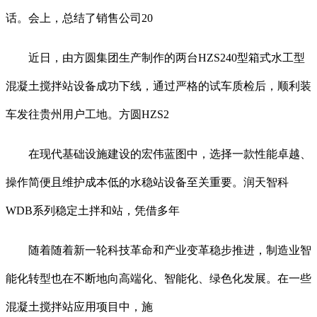
话。会上，总结了销售公司20
近日，由方圆集团生产制作的两台HZS240型箱式水工型
混凝土搅拌站设备成功下线，通过严格的试车质检后，顺利装
车发往贵州用户工地。方圆HZS2
在现代基础设施建设的宏伟蓝图中，选择一款性能卓越、
操作简便且维护成本低的水稳站设备至关重要。润天智科
WDB系列稳定土拌和站，凭借多年
随着随着新一轮科技革命和产业变革稳步推进，制造业智
能化转型也在不断地向高端化、智能化、绿色化发展。在一些
混凝土搅拌站应用项目中，施