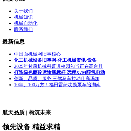
关于我们
机械知识
机械自动化
联系我们
最新信息
中国面机械网旧事核心
化工机械设备旧事网-化工机械资讯-设备
2025年甘肃机械科普进校园勾当正在高台县
打造绿色商砼运输新标杆 远程X7M醇氢电动
创新、品质、服务 三驾马车拉动仕高玛加
10年、100万方！福田雷萨功勋泵车陪湖南
航天品质 | 构筑未来
领先设备 精益求精