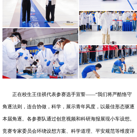
正在校生王佳祺代表参赛选手宣誓——“我们将严酷恪守
角逐法则，连合协做，科学，展示青年风度，以最佳形态驱逐
本届角逐。各参赛队通过创意视频和科研海报展现小车设想。
竞赛专家委员会环绕设想方案、科学道理、平安规范等维度详