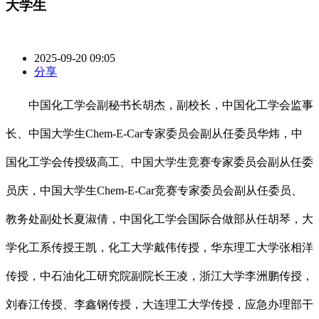
大学生
2025-09-20 09:05
分享
中国化工学会副秘书长胡杰，副校长，中国化工学会监事
长、中国大学生Chem-E-Car专家委员会副从任委员华炜，中
国化工学会传授级高工、中国大学生竞赛专家委员会副从任委
员庆，中国大学生Chem-E-Car竞赛专家委员会副从任委员、
教务处副处长夏淑倩，中国化工学会国际合做部从任胡琴，大
学化工系传授王凯，化工大学戴伟传授，华东理工大学张相洋
传授，中石油化工研究院副院长王凌，浙江大学李洲鹏传授，
刘春江传授、李鑫钢传授，大连理工大学传授，应急办理部干