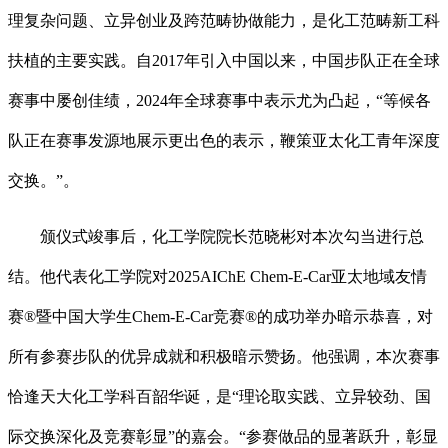
理复杂问题、立异创业及跨范畴协做能力，是化工范畴新工科
扶植的主要实践。自2017年引入中国以来，中国步队正在全球
赛事中屡创佳绩，2024年全球赛事中表示尤为凸起，“等候各
队正在赛事发源地展示更出色的表示，鞭策亚太化工青年深度
交换。”。
颁仪式竣事后，化工学院院长范晓彬对本次勾当进行总
结。他代表化工学院对2025AIChE Chem-E-Car亚太地域友情
赛®暨中国大学生Chem-E-Car竞赛®的成功举办暗示恭喜，对
所有参赛步队的优异成就和积极暗示赞扬。他强调，本次赛事
恰逢天大化工学科百韶华诞，是“理论取实践、立异较劲、国
际交换深化及竞赛彰显”的嘉会。“参赛做品的显著跃升，彰显