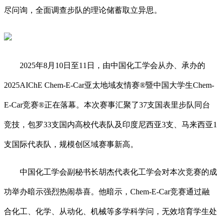
尽问询，全面调查步队的理论储蓄取立异思。
2025年8月10日至11日，由中国化工学会从办、承办的
2025AIChE Chem-E-Car亚太地域友情赛®暨中国大学生Chem-
E-Car竞赛®正在落幕。本次赛事汇聚了37支国表里步队同台
竞技，包罗33支国内高校代表队及印度尼西亚3支、马来西亚1
支国际代表队，规模创区域赛事新高。
中国化工学会副秘书长胡杰代表化工学会对本次竞赛的成
功举办暗示强烈热闹恭喜。他暗示，Chem-E-Car竞赛通过融
合化工、化学、从动化、机械等多学科学问，无效培育学生处