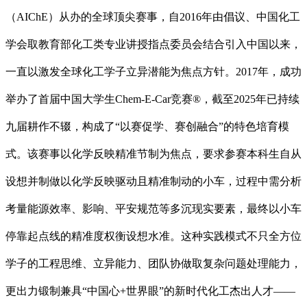
（AIChE）从办的全球顶尖赛事，自2016年由倡议、中国化工
学会取教育部化工类专业讲授指点委员会结合引入中国以来，
一直以激发全球化工学子立异潜能为焦点方针。2017年，成功
举办了首届中国大学生Chem-E-Car竞赛®，截至2025年已持续
九届耕作不辍，构成了“以赛促学、赛创融合”的特色培育模
式。该赛事以化学反映精准节制为焦点，要求参赛本科生自从
设想并制做以化学反映驱动且精准制动的小车，过程中需分析
考量能源效率、影响、平安规范等多沉现实要素，最终以小车
停靠起点线的精准度权衡设想水准。这种实践模式不只全方位
学子的工程思维、立异能力、团队协做取复杂问题处理能力，
更出力锻制兼具“中国心+世界眼”的新时代化工杰出人才——